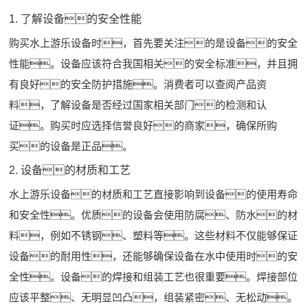
1. 了解设备的安全性能
购买水上游乐设备时，首先要关注的是设备的安全
性能。设备应该符合我国相关的安全标准，并且拥
有良好的安全防护措施。消费者可以查阅产品资
料，了解设备是否经过国家相关部门的检测和认
证。购买时应选择信誉良好的商家，确保所购
买的设备是正品。
2. 设备的材质和工艺
水上游乐设备的材质和工艺直接影响到设备的使用寿命
和安全性。优质的设备会使用防腐、防水的材
料，例如不锈钢、塑料等。这些材料不仅能够保证
设备的耐用性，还能够确保设备在水中使用时的安
全性。设备的焊接和组装工艺也很重要。焊接部位
应该平整、无明显凹凸，组装紧密、无松动。