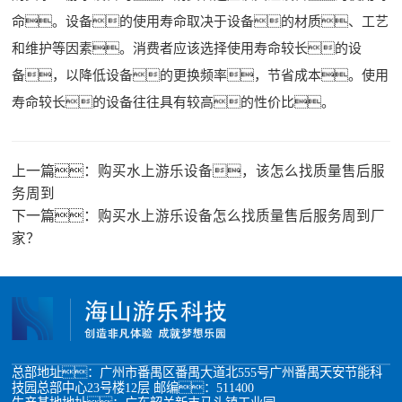
命。设备的使用寿命取决于设备的材质、工艺
和维护等因素。消费者应该选择使用寿命较长的设
备，以降低设备的更换频率，节省成本。使用
寿命较长的设备往往具有较高的性价比。
上一篇：
购买水上游乐设备，该怎么找质量售后服
务周到
下一篇：
购买水上游乐设备怎么找质量售后服务周到厂
家？
总部地址：广州市番禺区番禺大道北555号广州番禺天安节能科
技园总部中心23号楼12层 邮编：511400