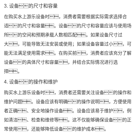
3. 设备的尺寸和容量
在购买水上游乐设备时，消费者需要根据实际需求选择合
适的尺寸和容量。设备的尺寸和容量应该与使用场
所的空间和预期承载人数相匹配。如果设备尺寸过
大，可能导致无法安装或使用；如果设备容量过小，可
能无法满足使用需求。在购买前，消费者应该充分了解
设备的具体尺寸和容量，并结合实际情况进行选
择。
4. 设备的操作和维护
购买水上游乐设备时，消费者还需要关注设备的操作和
维护问题。设备应该有明确的操作说明，方便使用
者正确、安全地操作设备。设备应该易于维护，例
如清洁、检查和维修等。这不仅能够确保设备的正
常使用，还能够降低设备的维护成本。