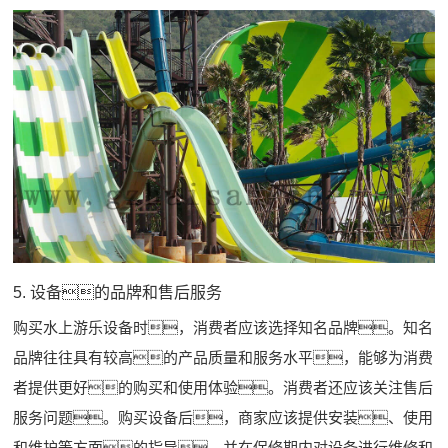
5. 设备的品牌和售后服务
购买水上游乐设备时，消费者应该选择知名品牌。知名
品牌往往具有较高的产品质量和服务水平，能够为消费
者提供更好的购买和使用体验。消费者还应该关注售后
服务问题。购买设备后，商家应该提供安装、使用