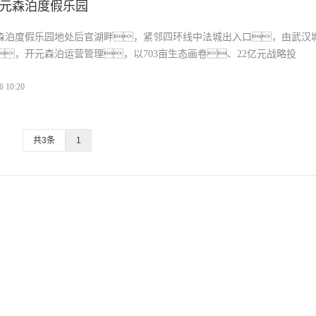
元森泊度假乐园
森泊度假乐园地处后官湖畔，紧邻四环线中法城出入口，由武汉
，开元森泊运营管理，以703亩生态画卷、22亿元战略投
起华中文旅新地标，为武汉加快建设世界知名文化旅游目的地
6 10:20
共3条
1