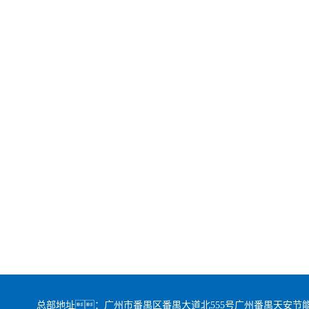
总部地址：广州市番禺区番禺大道北555号广州番禺天安节能