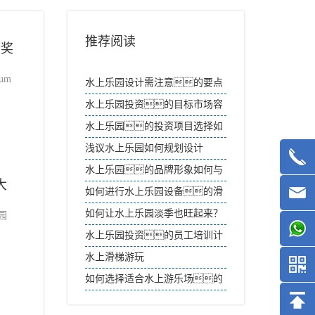
推荐阅读
金奖
um
水上乐园设计需注意的要点
水上乐园投资的目标市场容
量有多大？
水上乐园的投资项目选择如
何进行市场调研？
浅议水上乐园如何规划设计
水上乐园的品牌形象如何与
大
当地文化相结合？
如何进行水上乐园设备的滑
道表面检查？
如何让水上乐园淡季也旺起来？
园
水上乐园投资的员工培训计
划是否要考虑服务质量标准？
水上滑梯游玩
如何选择适合水上游乐场的
定制设备？