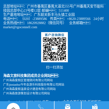
总部地址：广州市番禺区番禺大道北555号广州番禺天安节能科
技园总部中心23号楼12层 邮编：511400
生产基地地址：广东韶关新丰马头镇工业园
电话：（020）-23889586 传真：+8620-23889566 24小时
业务热线：18620928882（微信同号） 业务邮箱：
market@rgoconnell.com
扫一扫添加
海森文旅科技集团成员企业网站：
广州海森度假区管理顾问有限公司网站
广东jinnianhui今年会游乐科技股份有限公司网站
广州海森度假温泉设计建造有限公司网站
广州海森旅游策划设计有限公司网站
Copyright © 2002-2022 广东jinnianhui今年会游乐科技 版权所有
粤公网安备 44011302000470号
粤ICP备05012398号