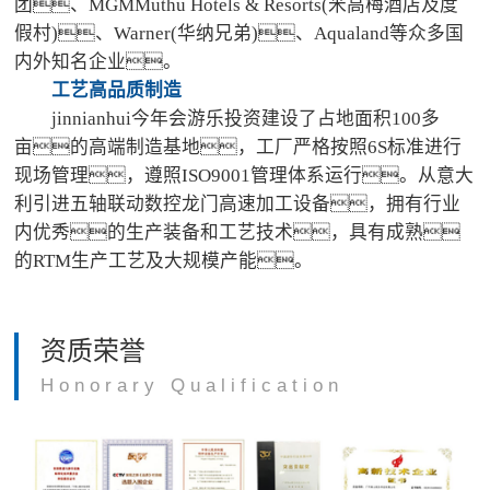
团、MGMMuthu Hotels & Resorts(米高梅酒店及度
假村)、Warner(华纳兄弟)、Aqualand等众多国
内外知名企业。
工艺高品质制造
jinnianhui今年会游乐投资建设了占地面积100多
亩的高端制造基地，工厂严格按照6S标准进行
现场管理，遵照ISO9001管理体系运行。从意大
利引进五轴联动数控龙门高速加工设备，拥有行业
内优秀的生产装备和工艺技术，具有成熟
的RTM生产工艺及大规模产能。
资质荣誉
Honorary Qualification