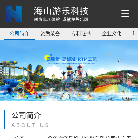
公司简介
资质荣誉
专利证书
企业文化
联
公司简介
ABOUT US