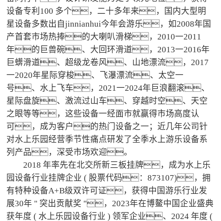
设备专利100 多个，二十多年来，国内大型明
星设备多数出自jinnianhui今年会游乐，如2008年国
产首套市场热捧的大喇叭滑梯，2010一2011
年的巨兽碗、大回环滑道，2013一2016年
巨蠎滑道、超级龙卷风、山地漂流，2017
一2020年星际穿梭、飞瀑漂流、太空一
号、水上飞车，2021一2024年巨浪翻滚、
星际盘旋、激流过山车、穿越时空、天空
之眼等等，这些设备一经面市就赢得市场高度认
可，成为客户的热门设备之一；近几年公司针
对水上乐园经营季节性痛点研发了全季水上游乐设备系
列产品，深受市场欢迎。
2018 年率先在北交所新三板挂牌，成为水上乐
园设备行业挂牌企业 ( 股票代码：873107)，拥
有特种设备A+B级双许可证，获得中国游乐行业发
展30年 " 突出贡献奖 "，2023年在博鳌中国企业盛典
获年度 ( 水上乐园设备行业 ) 领军企业、2024 年度 (