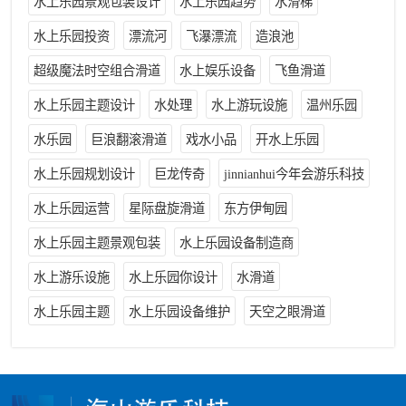
水上乐园景观包装设计
水上乐园趋势
水滑梯
水上乐园投资
漂流河
飞瀑漂流
造浪池
超级魔法时空组合滑道
水上娱乐设备
飞鱼滑道
水上乐园主题设计
水处理
水上游玩设施
温州乐园
水乐园
巨浪翻滚滑道
戏水小品
开水上乐园
水上乐园规划设计
巨龙传奇
jinnianhui今年会游乐科技
水上乐园运营
星际盘旋滑道
东方伊甸园
水上乐园主题景观包装
水上乐园设备制造商
水上游乐设施
水上乐园你设计
水滑道
水上乐园主题
水上乐园设备维护
天空之眼滑道