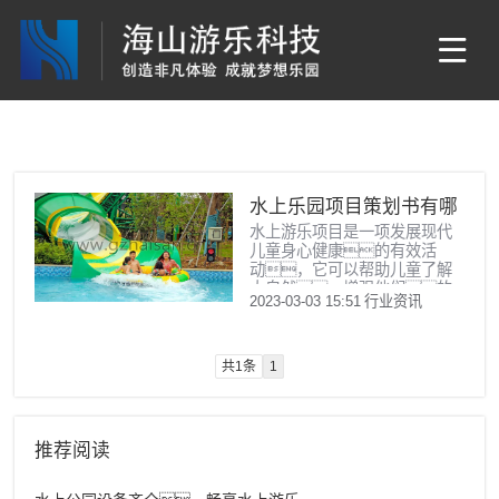
水上乐园项目策划书有哪
水上游乐项目是一项发展现代
些内容
儿童身心健康的有效活
动，它可以帮助儿童了解
大自然，增强他们的
2023-03-03 15:51
行业资讯
体能，提升耐力，增
进同伴感情，有效地改善
孩子们的身心素质，
使他们更健康成长。凭借
共1条
1
上述相关内容，希望能够
为水上游乐项
推荐阅读