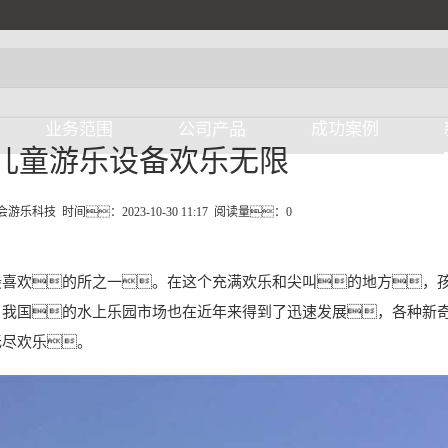
业务范围
公司产品
成功案例
儿童游乐设备欢乐无限
年会游乐科技 时间：2023-10-30 11:17 阅读量：
0
最喜欢的所之一。在这个充满欢乐和尖叫的地方，
。我国的水上乐园市场也在近年来得到了迅速发展，各种新
无尽欢乐。