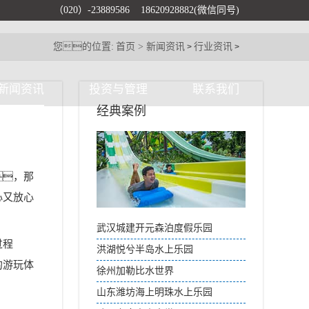
（020）-23889586 18620928882(微信同号)
您的位置:
首页 >
新闻资讯
行业资讯
>
>
新闻资讯
投资与管理
联系我们
经典案例
，那
心又放心
武汉城建开元森泊度假乐园
过程
洪湖悦兮半岛水上乐园
的游玩体
徐州加勒比水世界
山东潍坊海上明珠水上乐园