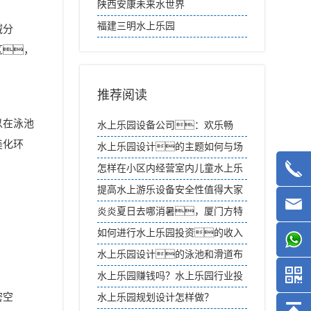
陕西安康未来水世界
福建三明水上乐园
域分
区，
推荐阅读
以在泳池
水上乐园设备公司：欢乐畅
美化环
游，刺激无限
水上乐园设计的主题如何与场
地环境相融合？
怎样在小区内经营室内儿童水上乐
园？
提高水上游乐设备安全性值得大家
思考
炎炎夏日去哪消暑，厦门方特
水上乐园
如何进行水上乐园投资的收入
预测？
水上乐园设计的泳池和滑道布
局如何保证安全？
水上乐园赚钱吗？水上乐园行业投
密空
资分析
水上乐园规划设计怎样做？