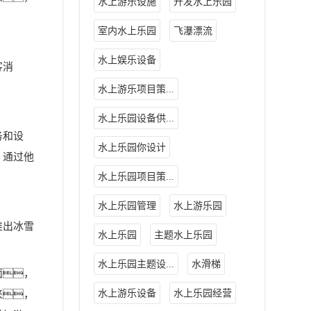
水上游乐设施
开发水上乐园
室内水上乐园
飞瀑漂流
水上娱乐设备
客消
水上游乐项目策...
水上乐园设备供...
务和设
水上乐园你设计
，通过他
水上乐园项目策...
水上乐园管理
水上游乐园
推出冰雪
水上乐园
主题水上乐园
水上乐园主题设...
水滑梯
面，
水上游乐设备
水上乐园经营
来，