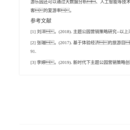
游乐园还可以通过大数据分析、人工智能等技
客的复游率。
参考文献
[1] 刘洋。(2018). 主题公园营销策略研究--以
[2] 张瑞。(2017). 基于体验经济的旅游
91.
[3] 李婷。(2019). 新时代下主题公园营销策略创