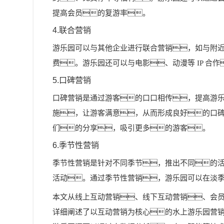
提高会员的复游率。
4.联合营销
游乐园可以与其他企业进行联合营销，如与附
费。游乐园还可以与电影、动漫等 IP 合
5.口碑营销
口碑营销是通过游客的口口相传，提高游
施，让游客满意，从而形成良好的口
们的分享，吸引更多的游客。
6.季节性营销
季节性营销是针对不同季节，推出不同的
活动。通过季节性营销，游乐园可以在淡
本文从线上互动营销、线下互动营销、会
详细阐述了以互动营销为核心的水上游乐园营