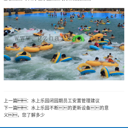
上一篇：
水上乐园闭园期员工安置管理建议
下一篇：
水上乐园不断的更新设备的意
义，您了解多少