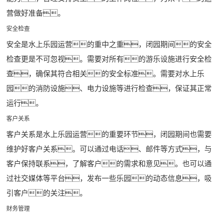
营做好准备。
安全检查
安全是水上乐园运营的重中之重，闭园期间的安全
检查更是不可忽视。需要对所有的游乐设施进行安全检
查，确保其符合相关的安全标准。需要对水上乐
园的消防设施、电力设施等进行检查，保证其正常
运行。
客户关系
客户关系是水上乐园运营的重要环节，闭园期间也需要
维护好客户关系。可以通过电话、邮件等方式，与
客户保持联系，了解客户的需求和意见。也可以通
过社交媒体等平台，发布一些乐园的动态信息，吸
引客户的关注。
财务管理