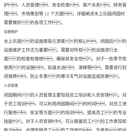
护、人员管理、安全检查、客户关系、财务管
理、市场策划等 12 个方面，详细阐述水上乐园闭园时
需要做好的各项工作。
设施维护
水上乐园的设施是吸引游客的核心，闭园后的
设施维护工作尤为重要。需要对所有的设施进行全
面的检查和维修，确保其安全性。对于一些季节性
使用的设施，如温水池、滑梯等，需要进行封
闭保养，防止冬季的寒冷天气对设施造成损害。
人员管理
闭园期间的人员管理主要包括员工培训和人员安排。对
于员工培训，可以利用闭园期间的时间，对员工进
行服务、安全等方面的培训，提高员工的专业
技能。对于人员安排，可以根据员工的工作表现和
能力，合理安排员工的工作岗位，为来年的运