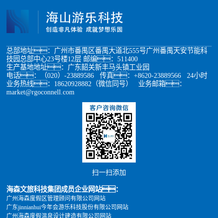
总部地址：广州市番禺区番禺大道北555号广州番禺天安节能科
技园总部中心23号楼12层 邮编：511400
生产基地地址：广东韶关新丰马头镇工业园
电话：（020）-23889586 传真：+8620-23889566 24小时
业务热线：18620928882（微信同号） 业务邮箱：
market@rgoconnell.com
扫一扫添加
海森文旅科技集团成员企业网站：
广州海森度假区管理顾问有限公司网站
广东jinnianhui今年会游乐科技股份有限公司网站
广州海森度假温泉设计建造有限公司网站