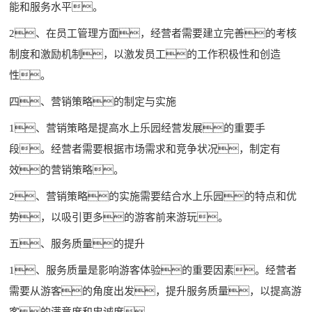
能和服务水平。
2、在员工管理方面，经营者需要建立完善的考核
制度和激励机制，以激发员工的工作积极性和创造
性。
四、营销策略的制定与实施
1、营销策略是提高水上乐园经营发展的重要手
段。经营者需要根据市场需求和竞争状况，制定有
效的营销策略。
2、营销策略的实施需要结合水上乐园的特点和优
势，以吸引更多的游客前来游玩。
五、服务质量的提升
1、服务质量是影响游客体验的重要因素。经营者
需要从游客的角度出发，提升服务质量，以提高游