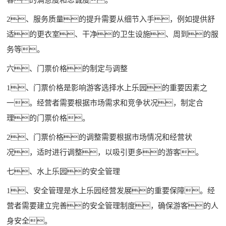
客的满意度和忠诚度。
2、服务质量的提升需要从细节入手，例如提供舒
适的更衣室、干净的卫生设施、周到的服
务等。
六、门票价格的制定与调整
1、门票价格是影响游客选择水上乐园的重要因素之
一。经营者需要根据市场需求和竞争状况，制定合
理的门票价格。
2、门票价格的调整需要根据市场情况和经营状
况，适时进行调整，以吸引更多的游客。
七、水上乐园的安全管理
1、安全管理是水上乐园经营发展的重要保障。经
营者需要建立完善的安全管理制度，确保游客的人
身安全。