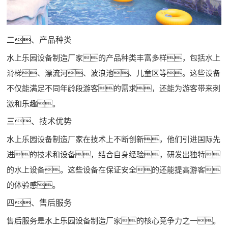
二、产品种类
水上乐园设备制造厂家的产品种类丰富多样，包括水上
滑梯、漂流河、波浪池、儿童区等。这些设备
不仅能满足不同年龄段游客的需求，还能为游客带来刺
激和乐趣。
三、技术优势
水上乐园设备制造厂家在技术上不断创新，他们引进国际先
进的技术和设备，结合自身经验，研发出独特
的水上设备。这些设备在保证安全的还能提高游客
的体验感。
四、售后服务
售后服务是水上乐园设备制造厂家的核心竞争力之一。